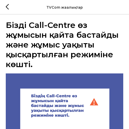
TVCom жаңалықтар
Біздің Call-Centre өз
жұмысын қайта бастайды
және жұмыс уақыты
қысқартылған режиміне
көшті.