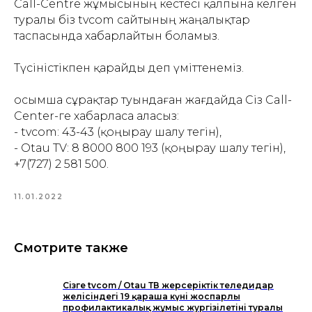
Call-Centre жұмысының кестесі қалпына келген
туралы біз tvcom сайтының жаңалықтар
таспасында хабарлайтын боламыз.
Түсіністікпен қарайды деп үміттенеміз.
Қосымша сұрақтар туындаған жағдайда Сіз Call-
Center-ге хабарласа аласыз:
- tvcom: 43-43 (қоңырау шалу тегін),
- Otau TV: 8 8000 800 193 (қоңырау шалу тегін),
+7(727) 2 581 500.
11.01.2022
Смотрите также
Сізге tvcom / Otau ТВ жерсеріктік теледидар
желісіндегі 19 қараша күні жоспарлы
профилактикалық жұмыс жургізілетіні туралы