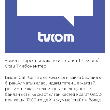
Құрметті жерсетіктік және интернет ТВ tvcom/
Otau TV абоненттері!
Біздің Call-Centre өз жұмысын қайта бастайды,
бірақ Алматы қаласындағы төтенше жағдай
режиміне және техникалық шектеулерге
байланысты қысқартылған кестеде сағат 09:00-
ден кешкі 19:00-ге дейін жұмыс істейтін болады.