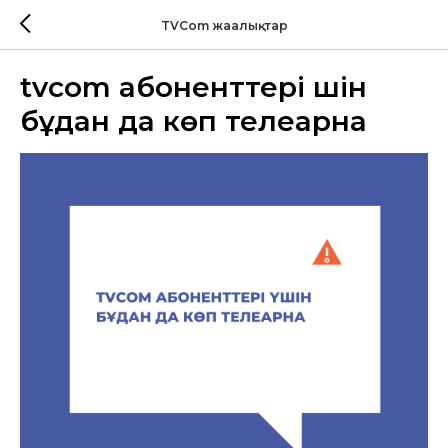
TVCom жаңалықтар
tvcom абоненттері үшін
бұдан да көп телеарна