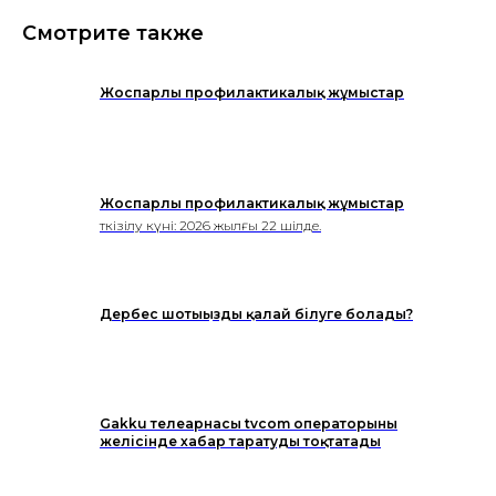
Смотрите также
Жоспарлы профилактикалық жұмыстар
Жоспарлы профилактикалық жұмыстар
Өткізілу күні: 2026 жылғы 22 шілде.
Дербес шотыңызды қалай білуге болады?
Gakku телеарнасы tvcom операторының
желісінде хабар таратуды тоқтатады