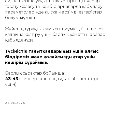
сигнал көзіне уақытша ауыстырылды. Хабар
тарату жалғасуда, кейбір арналарда қабылдау
параметрлерінде қысқа мерзімді өзгерістер
болуы мүмкін.
Жүйенің тұрақты жұмысын мүмкіндігінше тез
қалпына келтіру үшін барлық қажетті шаралар
қабылдануда.
Түсіністік танытқандарыңыз үшін алғыс
білдіреміз және қолайсыздықтар үшін
кешірім сұраймыз.
Барлық сұрақтар бойынша:
43-43
(жерсеріктік теледидар абоненттері
үшін)
22.06.2026