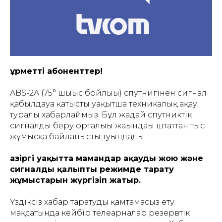
Құрметті абоненттер!
ABS-2A (75° шығыс бойлығы) спутнигінен сигнал
қабылдауға қатысты уақытша техникалық ақау
туралы хабарлаймыз. Бұл жағдай спутниктік
сигналды беру орталығы жағындағы штаттан тыс
жұмысқа байланысты туындады.
Қазіргі уақытта мамандар ақауды жою және
сигналды қалыпты режимде тарату
жұмыстарын жүргізіп жатыр.
Үздіксіз хабар таратуды қамтамасыз ету
мақсатында кейбір телеарналар резервтік