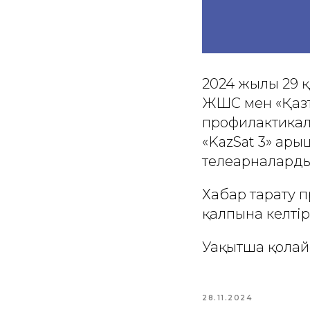
2024 жылғы 29 
ЖШС мен «Қаз
профилактикалы
«KazSat 3» ғар
телеарналарды
Хабар тарату 
қалпына келтір
Уақытша қолай
28.11.2024