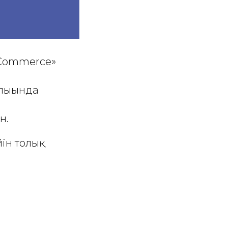
V Commerce»
лығында
н.
ін толық