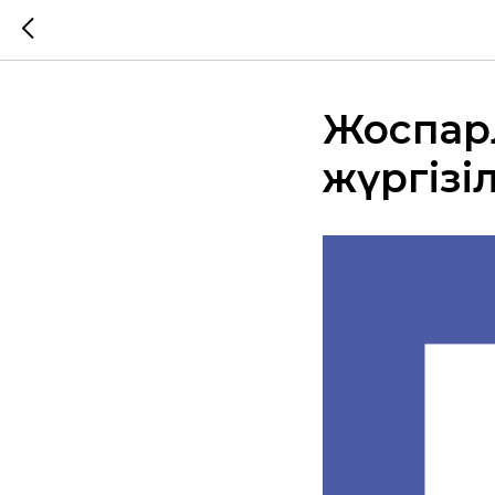
Жоспар
жүргізі