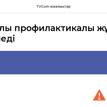
TVCom жаңалықтар
лы профилактикалық ж
леді