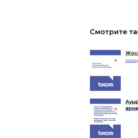
Смотрите т
Жос
Өткізі
Ауыр
арна