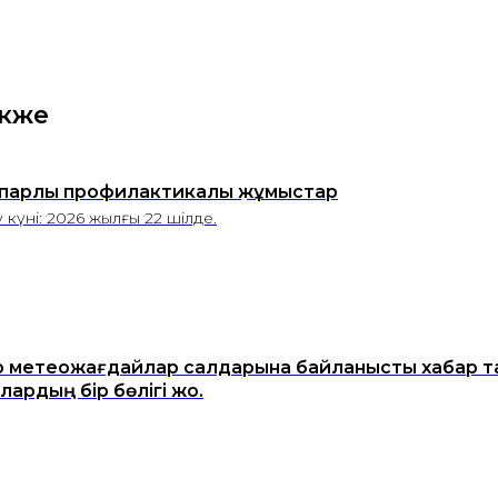
акже
парлы профилактикалық жұмыстар
лу күні: 2026 жылғы 22 шілде.
 метеожағдайлар салдарына байланысты хабар та
лардың бір бөлігі жоқ.