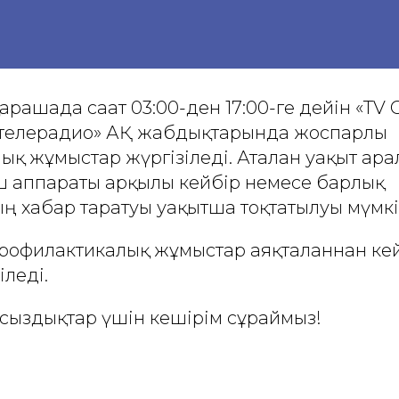
қарашада сағат 03:00-ден 17:00-ге дейін «T
телерадио» АҚ жабдықтарында жоспарлы
қ жұмыстар жүргізіледі. Аталған уақыт ара
ыш аппараты арқылы кейбір немесе барлық
ң хабар таратуы уақытша тоқтатылуы мүмкі
профилактикалық жұмыстар аяқталғаннан кей
іледі.
сыздықтар үшін кешірім сұраймыз!