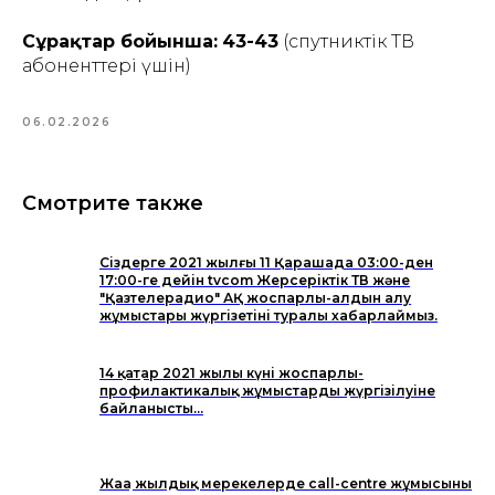
Сұрақтар бойынша:
43-43
(спутниктік ТВ
абоненттері үшін)
06.02.2026
Смотрите также
Сіздерге 2021 жылғы 11 Қарашада 03:00-ден
17:00-ге дейін tvcom Жерсеріктік ТВ және
"Қазтелерадио" АҚ жоспарлы-алдын алу
жұмыстары жүргізетіні туралы хабарлаймыз.
14 қаңтар 2021 жылы күні жоспарлы-
профилактикалық жұмыстардың жүргізілуіне
байланысты...
Жаңа жылдық мерекелерде call-centre жұмысының