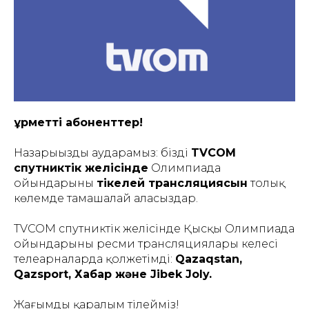
Құрметті абоненттер!
Назарыңызды аударамыз: біздің
TVCOM
спутниктік желісінде
Олимпиада
ойындарының
тікелей трансляциясын
толық
көлемде тамашалай аласыздар.
TVCOM спутниктік желісінде Қысқы Олимпиада
ойындарының ресми трансляциялары келесі
телеарналарда қолжетімді:
Qazaqstan,
Qazsport, Хабар және Jibek Joly.
Жағымды қаралым тілейміз!