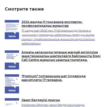
Смотрите также
2024 жылдың III тоқсанына жоспарлы-
профилактикалық жұмыстар
17 шiлде сағат 03:00 мен 17:00 аралығында (Астана қ.
уақытымен) телерадио хабарларын таратуды өшіре
отырып, профилактикалық жұмыстар жүргізілетінін
хабарлаймыз
Алматы қаласында төтенше жағдай енгізілуіне
және техникалық шектеулерге байланысты біздің
Call-Centre жұмысын уақытша тоқтатады.
"Premium" топтамасына шет тілдерінде
көрсетілетін 17 телеарна.
Уақыт белдеуінің ауысуы
Қазақстан біртұтас уақыт белдеуіне ауысады