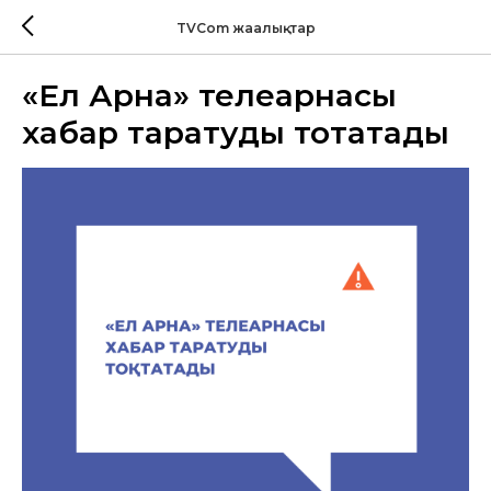
TVCom жаңалықтар
«Ел Арна» телеарнасы
хабар таратуды тоқтатады