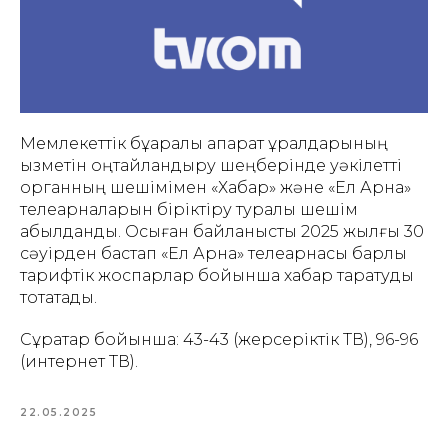
Мемлекеттік бұқаралық ақпарат құралдарының
қызметін оңтайландыру шеңберінде уәкілетті
органның шешімімен «Хабар» және «Ел Арна»
телеарналарын біріктіру туралы шешім
қабылданды. Осыған байланысты 2025 жылғы 30
сәуірден бастап «Ел Арна» телеарнасы барлық
тарифтік жоспарлар бойынша хабар таратуды
тоқтатады.
Сұрақтар бойынша: 43-43 (жерсеріктік ТВ), 96-96
(интернет ТВ).
22.05.2025