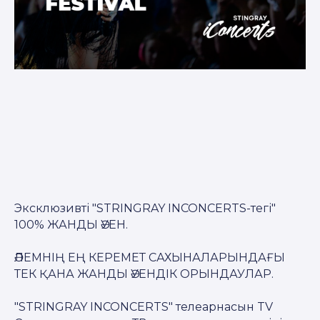
Эксклюзивті "STRINGRAY INCONCERTS-тегі"
100% ЖАНДЫ ӘУЕН.
ӘЛЕМНІҢ ЕҢ КЕРЕМЕТ САХЫНАЛАРЫНДАҒЫ
ТЕК ҚАНА ЖАНДЫ ӘУЕНДІК ОРЫНДАУЛАР.
"STRINGRAY INCONCERTS" телеарнасын TV