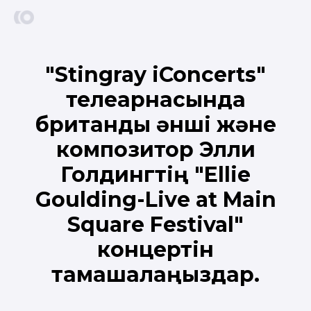
"Stingray iConcerts"
телеарнасында
британдық әнші және
композитор Элли
Голдингтің "Ellie
Goulding-Live at Main
Square Festival"
концертін
тамашалаңыздар.