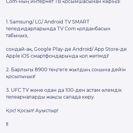
Com-ның интернет ТВ қосымшасынан көріңіз:
1. Samsung/ LG/ Android TV SMART
теледидарларында TV Com қолданбасын
табыңыз,
сондай-ақ, Google Play-де Аndroid/ App Store-де
Apple iOS смартфондарында қол жетімді!
2. Барлығы 8900 теңгеге жылдың соңына дейін
қосылыңыз!
3. UFC TV және одан да 100-ден астам әлемдік
телеарналарды жақсы сапада көру.
Қос! Қосыл! Ауыстыр!
‼️