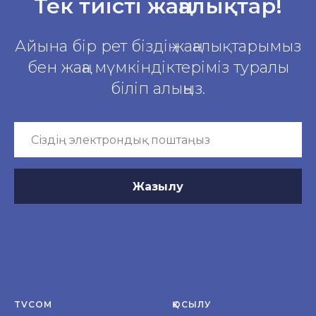
Тек тиісті жаңалықтар!
Айына бір рет біздің жаңалықтарымыз
бен жаңа мүмкіндіктеріміз туралы
біліп алыңыз.
Жазылу
TVCOM
ҚОСЫЛУ