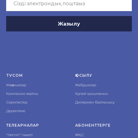
Жазылу
TVCOM
ҚОСЫЛУ
Жаңалықтар
Жабдықтар
Компания жайлы
Қалай қосыламын
Серіктестер
Дилермен байланысу
Деректеме
ТЕЛЕАРНАЛАР
АБОНЕНТТЕРГЕ
"Негізгі" пакеті
ЖҚС