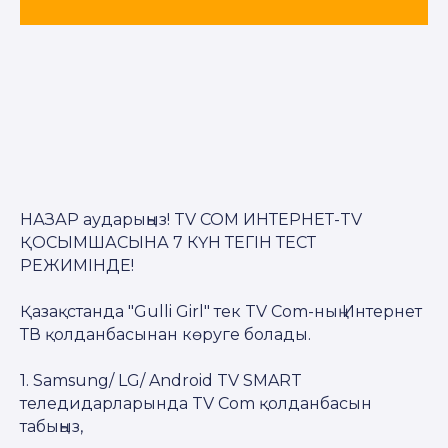
НАЗАР аударыңыз! TV COM ИНТЕРНЕТ-TV
ҚОСЫМШАСЫНА 7 КҮН ТЕГІН ТЕСТ
РЕЖИМІНДЕ!
Қазақстанда "Gulli Girl" тек TV Com-ның Интернет
ТВ қолданбасынан көруге болады.
1. Samsung/ LG/ Android TV SMART
теледидарларында TV Com қолданбасын
табыңыз,