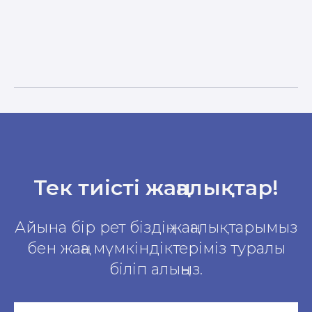
Тек тиісті жаңалықтар!
Айына бір рет біздің жаңалықтарымыз
бен жаңа мүмкіндіктеріміз туралы
біліп алыңыз.