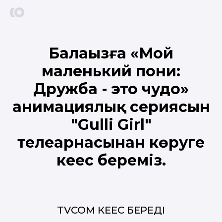
Балаңызға «Мой
маленький пони:
Дружба - это чудо»
анимациялық сериясын
"Gulli Girl"
телеарнасынан көруге
кеңес береміз.
TVCOM КЕҢЕС БЕРЕДІ