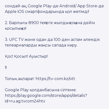
сондай-ақ, Google Play-де Аndroid/ App Store-де
Apple iOS смартфондарында қол жетімді!
2. Барлығы 8900 теңгеге жылдың соңына дейін
қосылыңыз!
3. UFC TV және одан да 100-ден астам әлемдік
телеарналарды жақсы сапада көру.
Қос! Қосыл! Ауыстыр!
‼️
Толық ақпарат: https://tv-com.kz/ott
Google Play қолданбасына сілтеме:
https://play.google.com/store/apps/details?
id=ru.ag.tvcom24htv